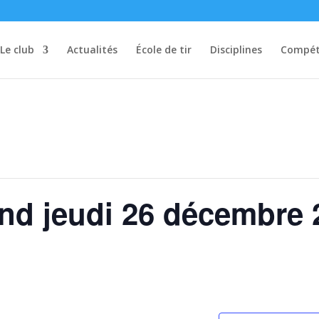
Le club
Actualités
École de tir
Disciplines
Compét
nd jeudi 26 décembre