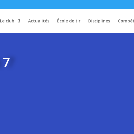
Le club
Actualités
École de tir
Disciplines
Compét
 7