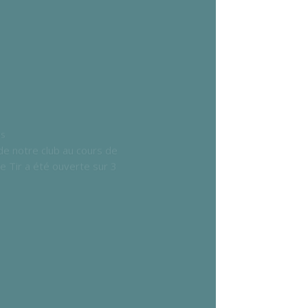
es
 de notre club au cours de
e Tir a été ouverte sur 3